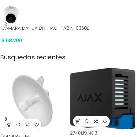
CAMARA DAHUA DH-HAC-T1A21N-0360B
$
68.200
Busquedas recientes
27401.19.NC3
25DBI PBE-M5