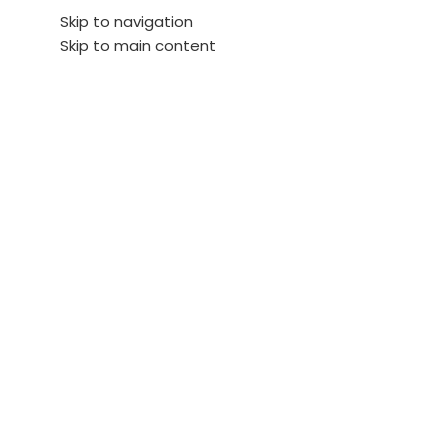
Skip to navigation
Inicio
Smartphones
Accessorios
CS-C3TN-A0-1H2WF(2
Skip to main content
Ubicación
Tienda
Outlet
Compare
Servicios
Actualidad
Sof
-30%
Click to enlarge
OFERTA
CS-C3TN-A0-1H2WF(2.8
Oferta especial:
Date prisa y consigue descuentos y envío gratis en todos l
Aplica solo para productos de HIKVISION
HIKCONITN
$
265.127
$
379.132