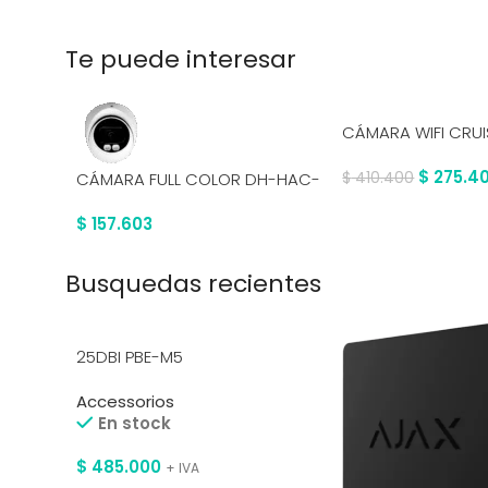
Te puede interesar
CÁMARA WIFI CRUI
S21FEN-0360B-IM
$
275.4
CÁMARA FULL COLOR DH-HAC-
$
410.400
HDW1239TN-A-LED-0360B
$
157.603
Busquedas recientes
25DBI PBE-M5
Accessorios
En stock
$
485.000
+ IVA