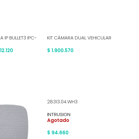
 IP BULLET3 IPC-
KIT CÁMARA DUAL VEHICULAR
WD20PU
-0280B
– 2T
12.120
$
1.900.570
$
398.
28313.04.WH3
INTRUSION
Agotado
$
94.660