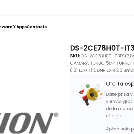
tware Y Apps
Contacto
DS-2CE78H0T-IT
SKU:
DS-2CE78H0T-IT3FS(2.
CAMARA TURBO 5MP TURRET 
0.01 Lux/ F1.2 DNR EXIR 2.0 Sm
Oferta esp
Date prisa 
y envío grat
de la marca 
código.
Aplica solo 