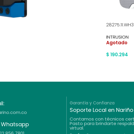
28275.11.WH3
INTRUSION
Agotado
$
190.294
l:
Garantía y Confianza
Soporte Local en Nariño
rino.com.co
Contamos con técnicos cert
Pasto para brindarte respald
 / Whatsapp
virtual.
312 856 7801