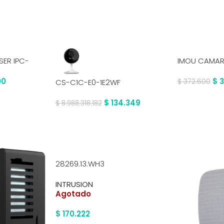
SER IPC-
IMOU CAMARA
OU
S3EN-3M0WE
00
$
3
CS-C1C-E0-1E2WF
$
372.600
$
134.349
$
8.988.318.182
28269.13.WH3
INTRUSION
Agotado
$
170.222