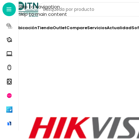
Skip to navigation
Skip to main content
Ubicación
Tienda
Outlet
Compare
Servicios
Actualidad
Sof
Inicio
General
DS-2CE78H0T-IT3FS(2.8mm)