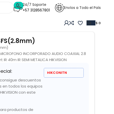
24/7 Soporte
Envíos a Todo el País
+57 3128567801
$
0
3FS(2.8mm)
8mm)
MICROFONO INCORPORADO AUDIO COAXIAL 2.8
art IR 40m IR SEMI METALICA HIKVISION
ecial:
HIKCONITN
y consigue descuentos
is en todos los equipos
HIKVISION con este
para productos de