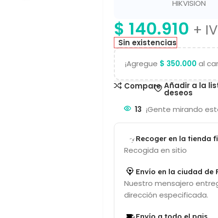
HIKVISION
$
140.910
+ I
Sin existencias
¡Agregue
$
350.000
al car
Añadir a la li
Compare
deseos
13
¡Gente mirando est
Recoger en la tienda f
Recogida en sitio
Envío en la ciudad de
Nuestro mensajero entreg
dirección especificada.
Envío a todo el pais