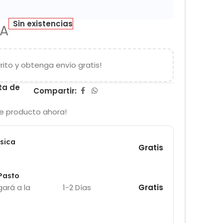
Sin existencias
VA
rito y obtenga envío gratis!
sta de
Compartir:
e producto ahora!
isica
Gratis
 Pasto
ará a la
1-2 Días
Gratis