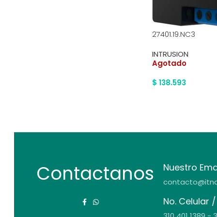
27401.19.NC3
INTRUSION
Agotado
$
138.593
Contactanos
Nuestro Emai
contacto@itna
No. Celular
310 401 1389 - 