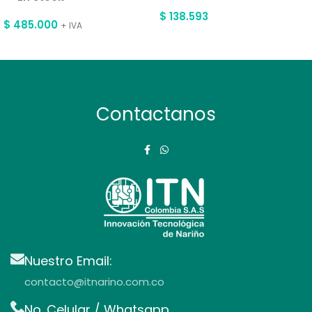
$
138.593
$
485.000
+ IVA
Contactanos
Nuestro Email:
contacto@itnarino.com.co
No. Celular / Whatsapp