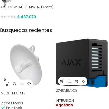
CS-C3W-A0-3H4WFRL(4mm)
$
487.070
$
696.510
Busquedas recientes
27401.19.NC3
25DBI PBE-M5
INTRUSION
Accessorios
Agotado
En stock