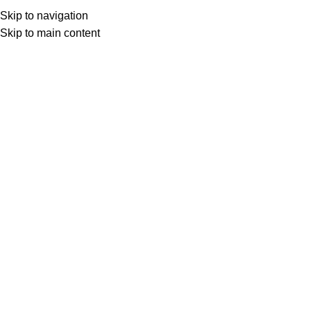
Skip to navigation
Inicio
General
Skip to main content
Click to enlarge
DS-KAS261
SKU:
DS-KAS261
KIT CONTROL DE ACCESO LECTOR HUELLAS Y
TARJETAS HIKVISION INCLUYE DS-K1T804MF x1, DS-
K4H258S x1, DS-K4H258-LZ x1, DS-K7P01 x1
Oferta especial:
Date prisa y consigue descuentos y envío gratis en todos los equipos
de la marca HIKVISION con este código.
Aplica solo para productos de HIKVISION
HIKCONITN