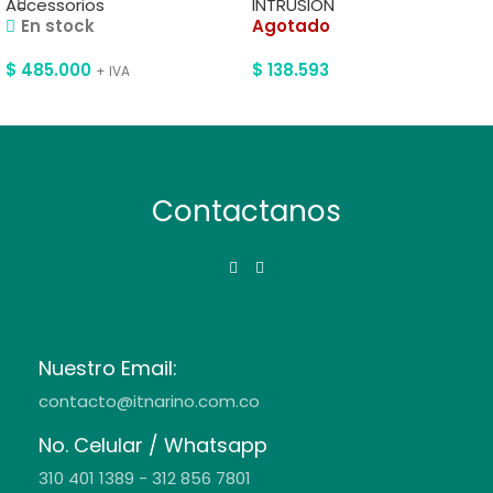
Accessorios
INTRUSION
En stock
Agotado
$
485.000
$
138.593
+ IVA
Contactanos
Nuestro Email:
contacto@itnarino.com.co
No. Celular / Whatsapp
310 401 1389 - 312 856 7801