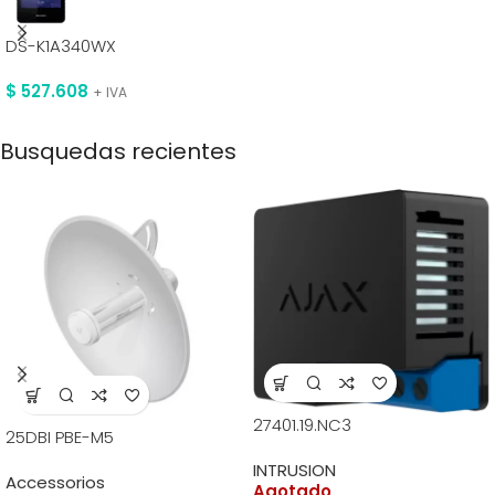
DS-K1A340WX
$
527.608
+ IVA
Busquedas recientes
27401.19.NC3
25DBI PBE-M5
INTRUSION
Accessorios
Agotado