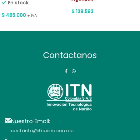
En stock
$
138.593
$
485.000
+ IVA
Contactanos
Nuestro Email:
contacto@itnarino.com.co