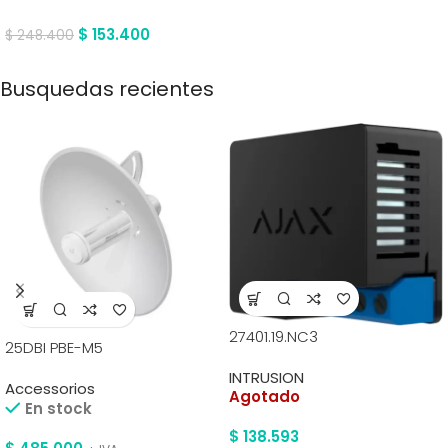
$
153.400
$
248.400
Busquedas recientes
27401.19.NC3
25DBI PBE-M5
INTRUSION
Accessorios
Agotado
En stock
$
138.593