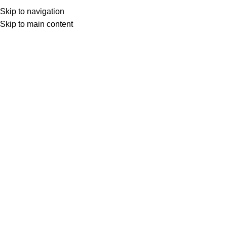
Skip to navigation
Skip to main content
Inicio
Smartphones
Accessorios
-30%
Oferta
Click to enlarge
Interruptor 2 botones – TUYA
SKU:
INT-2BTN-TUYA
Oferta especial:
Date prisa y consigue descuentos y envío gratis en todos los equipos
de la marca HIKVISION con este código.
Aplica solo para productos de HIKVISION