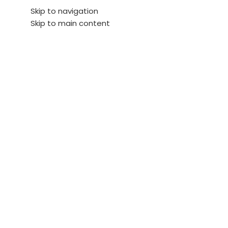
Contenido restrin
Skip to navigation
Skip to main content
Inicio
Contenido restringido
Ubicación
Tienda
Outlet
Compare
Servicios
Actualidad
Sof